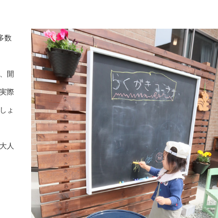
多数
、開
実際
しょ
大人